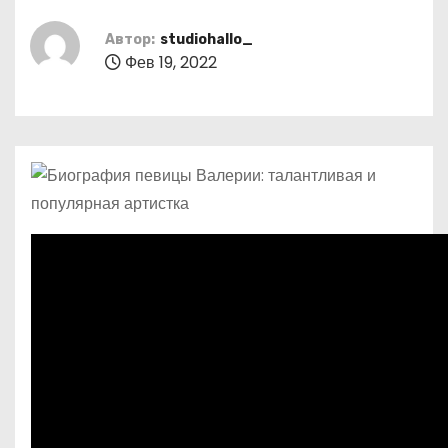
о
м
Автор:
studiohallo_
Фев 19, 2022
у