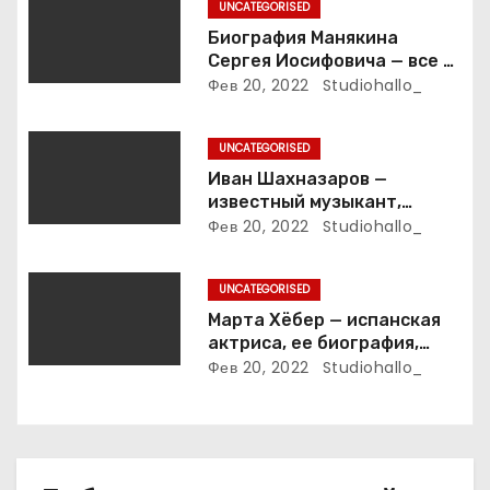
п
UNCATEGORISED
Биография Манякина
и
Сергея Иосифовича — все о
ветеране футбола России!
Фев 20, 2022
Studiohallo_
с
я
UNCATEGORISED
Иван Шахназаров —
м
известный музыкант,
композитор и продюсер —
Фев 20, 2022
Studiohallo_
биография, карьера и
впечатляющие достижения
UNCATEGORISED
Марта Хёбер — испанская
актриса, ее биография,
фото и интересные факты,
Фев 20, 2022
Studiohallo_
которые вы точно не знали!