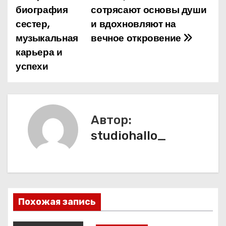
биография
сотрясают основы души
и
сестер,
и вдохновляют на
музыкальная
вечное откровение
г
карьера и
а
успехи
ц
и
Автор:
я
studiohallo_
п
о
з
Похожая запись
а