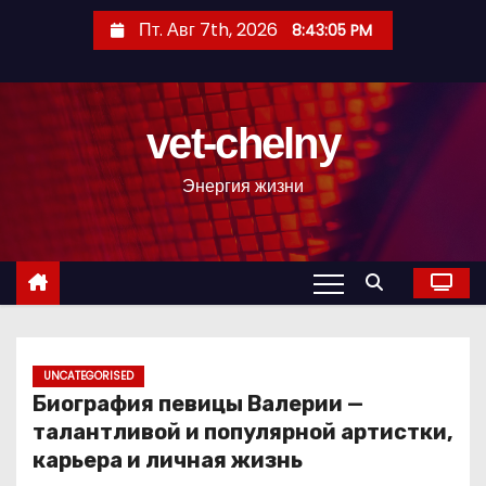
П
Пт. Авг 7th, 2026
8:43:06 PM
е
р
е
vet-chelny
й
т
Энергия жизни
и
к
с
о
д
е
р
UNCATEGORISED
Биография певицы Валерии —
ж
талантливой и популярной артистки,
и
карьера и личная жизнь
м