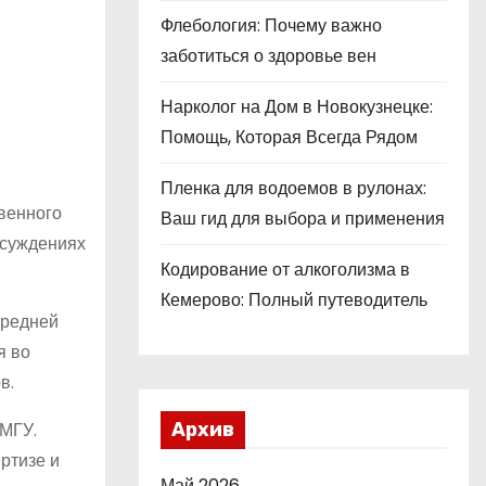
Флебология: Почему важно
заботиться о здоровье вен
Нарколог на Дом в Новокузнецке:
Помощь, Которая Всегда Рядом
Пленка для водоемов в рулонах:
венного
Ваш гид для выбора и применения
бсуждениях
Кодирование от алкоголизма в
Кемерово: Полный путеводитель
средней
я во
в.
 МГУ.
Архив
ртизе и
Май 2026