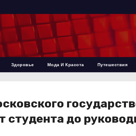
Здоровье
Мода И Красота
Путешествия
осковского государств
т студента до руковод