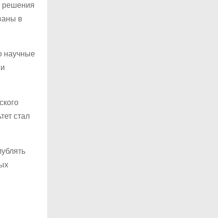
и решения
ваны в
о научные
 и
ского
тет стал
лублять
дых