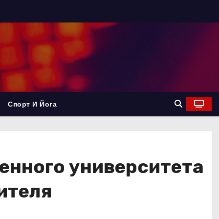
Спорт И Йога
енного университета
ителя