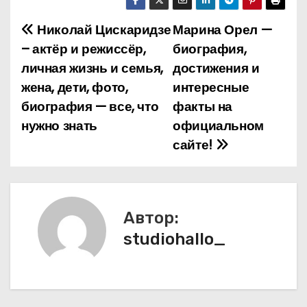
Николай Цискаридзе
Марина Орел —
Н
– актёр и режиссёр,
биография,
а
личная жизнь и семья,
достижения и
жена, дети, фото,
интересные
в
биография — все, что
факты на
и
нужно знать
официальном
сайте!
г
а
ц
Автор:
и
studiohallo_
я
п