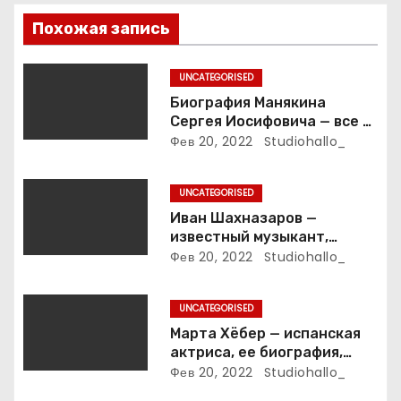
о
Похожая запись
з
UNCATEGORISED
а
Биография Манякина
Сергея Иосифовича — все о
п
ветеране футбола России!
Фев 20, 2022
Studiohallo_
и
UNCATEGORISED
с
Иван Шахназаров —
известный музыкант,
я
композитор и продюсер —
Фев 20, 2022
Studiohallo_
биография, карьера и
м
впечатляющие достижения
UNCATEGORISED
Марта Хёбер — испанская
актриса, ее биография,
фото и интересные факты,
Фев 20, 2022
Studiohallo_
которые вы точно не знали!