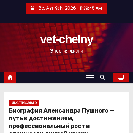
П
Вс. Авг 9th, 2026
11:39:46 AM
е
р
е
vet-chelny
й
т
Энергия жизни
и
к
с
о
д
е
р
UNCATEGORISED
Биография Александра Пушного —
ж
путь к достижениям,
и
профессиональный рост и
м