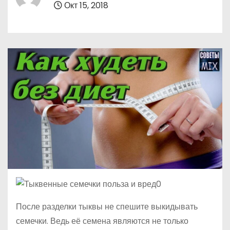
Окт 15, 2018
о
м
у
После разделки тыквы не спешите выкидывать
семечки. Ведь её семена являются не только