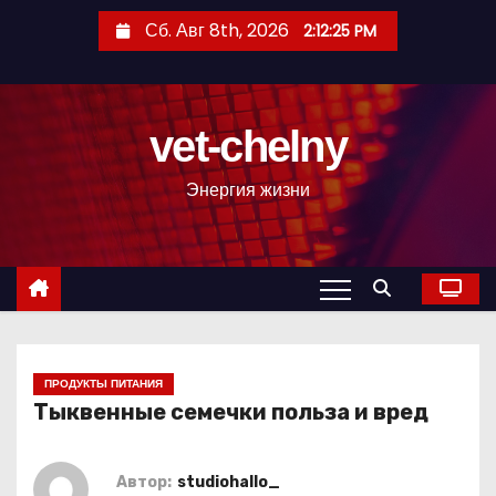
П
Сб. Авг 8th, 2026
2:12:26 PM
е
р
е
vet-chelny
й
т
Энергия жизни
и
к
с
о
д
е
р
ПРОДУКТЫ ПИТАНИЯ
Тыквенные семечки польза и вред
ж
и
м
Автор:
studiohallo_