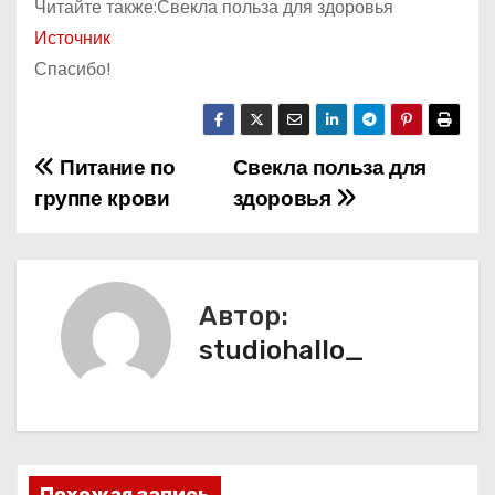
Читайте также:Свекла польза для здоровья
Источник
Спасибо!
Питание по
Свекла польза для
Н
группе крови
здоровья
а
в
и
Автор:
studiohallo_
г
а
ц