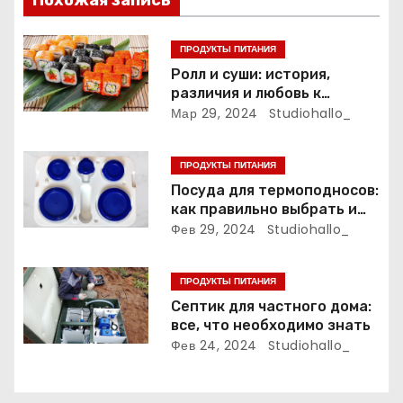
и
Похожая запись
я
ПРОДУКТЫ ПИТАНИЯ
п
Ролл и суши: история,
различия и любовь к
о
японской кухне
Мар 29, 2024
Studiohallo_
з
ПРОДУКТЫ ПИТАНИЯ
а
Посуда для термоподносов:
как правильно выбрать и
п
использовать
Фев 29, 2024
Studiohallo_
и
ПРОДУКТЫ ПИТАНИЯ
с
Септик для частного дома:
все, что необходимо знать
я
Фев 24, 2024
Studiohallo_
м