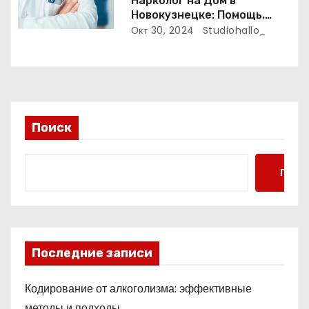
Нарколог на Дом в
Новокузнецке: Помощь,
Которая Всегда Рядом
Окт 30, 2024
Studiohallo_
Поиск
Поис
Последние записи
Кодирование от алкоголизма: эффективные
методы и подходы