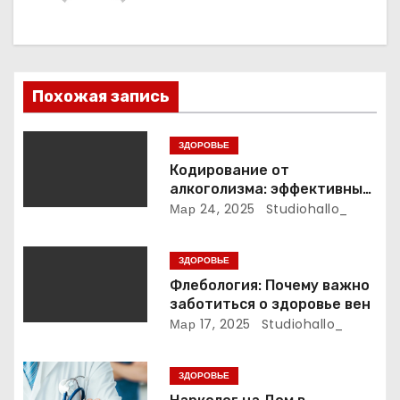
и
я
п
Похожая запись
о
з
ЗДОРОВЬЕ
Кодирование от
а
алкоголизма: эффективные
методы и подходы
Мар 24, 2025
Studiohallo_
п
и
ЗДОРОВЬЕ
Флебология: Почему важно
с
заботиться о здоровье вен
Мар 17, 2025
Studiohallo_
я
м
ЗДОРОВЬЕ