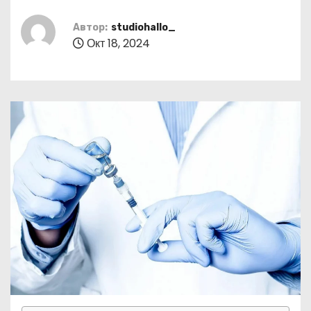
о
м
Автор:
studiohallo_
Окт 18, 2024
у