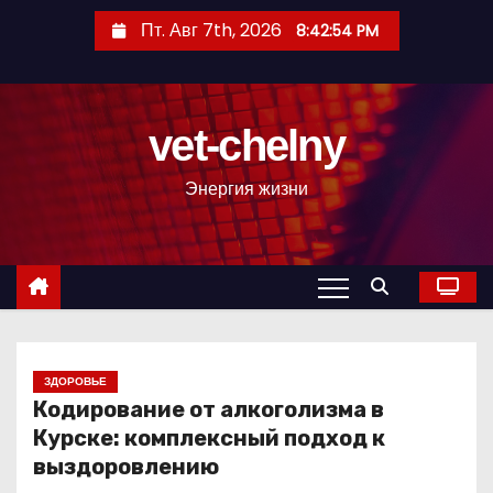
П
Пт. Авг 7th, 2026
8:42:55 PM
е
р
е
vet-chelny
й
т
Энергия жизни
и
к
с
о
д
е
р
ЗДОРОВЬЕ
Кодирование от алкоголизма в
ж
Курске: комплексный подход к
и
выздоровлению
м