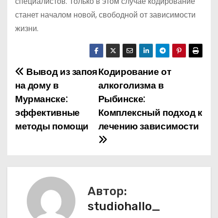
специалистов. Только в этом случае кодирование
станет началом новой, свободной от зависимости
жизни.
Вывод из запоя
Кодирование от
Н
на дому в
алкоголизма в
а
Мурманске:
Рыбинске:
эффективные
Комплексный подход к
в
методы помощи
лечению зависимости
и
г
а
Автор:
ц
studiohallo_