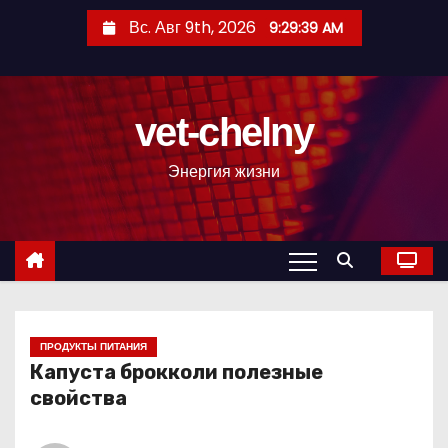
П
Вс. Авг 9th, 2026
9:29:39 AM
е
р
е
vet-chelny
й
т
Энергия жизни
и
к
с
о
д
е
р
ПРОДУКТЫ ПИТАНИЯ
Капуста брокколи полезные
ж
свойства
и
м