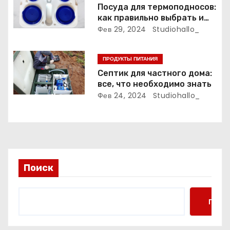
а
Посуда для термоподносов:
как правильно выбрать и
п
использовать
Фев 29, 2024
Studiohallo_
и
ПРОДУКТЫ ПИТАНИЯ
с
Септик для частного дома:
все, что необходимо знать
я
Фев 24, 2024
Studiohallo_
м
Поиск
Поис