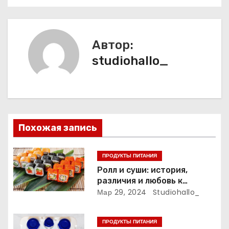
а
в
и
Автор:
studiohallo_
г
а
ц
и
Похожая запись
я
ПРОДУКТЫ ПИТАНИЯ
п
Ролл и суши: история,
различия и любовь к
о
японской кухне
Мар 29, 2024
Studiohallo_
з
ПРОДУКТЫ ПИТАНИЯ