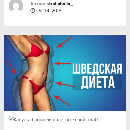
о
Автор:
studiohallo_
Окт 14, 2018
м
у