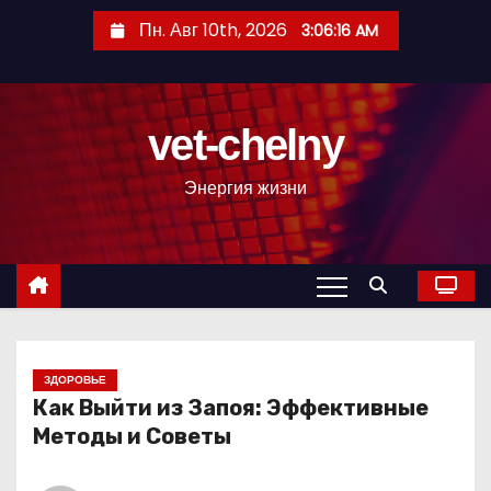
П
Пн. Авг 10th, 2026
3:06:17 AM
е
р
е
vet-chelny
й
т
Энергия жизни
и
к
с
о
д
е
р
ЗДОРОВЬЕ
Как Выйти из Запоя: Эффективные
ж
Методы и Советы
и
м