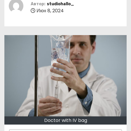
о
Автор:
studiohallo_
Июн 8, 2024
м
у
Doctor with IV bag