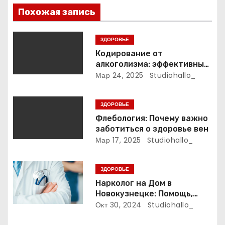
п
Похожая запись
о
ЗДОРОВЬЕ
з
Кодирование от
алкоголизма: эффективные
а
методы и подходы
Мар 24, 2025
Studiohallo_
п
ЗДОРОВЬЕ
и
Флебология: Почему важно
заботиться о здоровье вен
с
Мар 17, 2025
Studiohallo_
я
ЗДОРОВЬЕ
м
Нарколог на Дом в
Новокузнецке: Помощь,
Которая Всегда Рядом
Окт 30, 2024
Studiohallo_