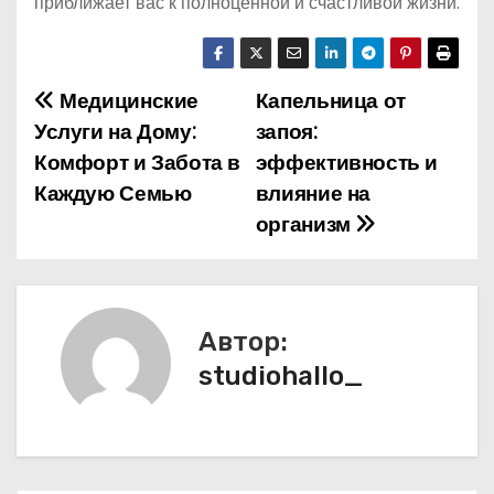
приближает вас к полноценной и счастливой жизни.
Медицинские
Капельница от
Н
Услуги на Дому:
запоя:
а
Комфорт и Забота в
эффективность и
Каждую Семью
влияние на
в
организм
и
г
а
Автор:
studiohallo_
ц
и
я